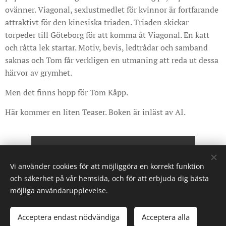
ovänner. Viagonal, sexlustmedlet för kvinnor är fortfarande
attraktivt för den kinesiska triaden. Triaden skickar
torpeder till Göteborg för att komma åt Viagonal. En katt
och råtta lek startar. Motiv, bevis, ledtrådar och samband
saknas och Tom får verkligen en utmaning att reda ut dessa
härvor av grymhet.
Men det finns hopp för Tom Kåpp.
Här kommer en liten Teaser. Boken är inläst av AI.
LADDA NER Teaser.mp3
Vi använder cookies för att möjliggöra en korrekt funktion
och säkerhet på vår hemsida, och för att erbjuda dig bästa
möjliga användarupplevelse.
© 2022 Stig Simonsson. Alla rättigheter reserverade.
Acceptera endast nödvändiga
Acceptera alla
Skapad med
Webnode
Cookies