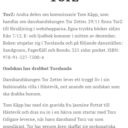
TorZ:
Andra delen om kommissarie Tom Kåpp, som
handlar om dansbandskungen Tor Zetter. 29/11 finns TorZ
till försäljning i webshopparna. Egna tryckta böcker säljes
från 7/12. E- och ljudbok kommer i mitten av december.
Boken utspelar sig i Torslanda och på följande dansställen:
Sandgrunn, Fagerfjäll och Rondo. 325 sidor pocket. ISBN:
978-91-527-7500-4
Ondskan
har
drabbat
Torslanda
Dansbandskungen Tor Zetter lever ett tryggt liv i sin
fashionabla villa i Hästevik, ont anande om ondskan som
ska drabba honom.
Tom Kåpp har med sin gravida fru Jasmine flyttat till
Hästevik och dras nu in i en härva som startar med Tors
tidigare leverne, när hans dansband Torz var som
populärast. Tor har genom åren skaffat sig psykopatiska