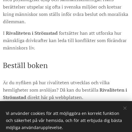
berättelser utspelar sig ofta i svenska miljöer och kretsar
kring människor som ställs inför svåra beslut och moraliska
dilemman.
I
Rivaliteten i Strömstad
fortsätter han att utforska hur
mänskliga drivkrafter kan leda till konflikter som förändrar
människors liv.
Beställ boken
Är du nyfiken på hur rivaliteten utvecklas och vilka
hemligheter som avslöjas? Då kan du beställa
Rivaliteten i
Strömstad
direkt här på webbplatsen.
https://www.stig-simonsson.se/shop/
Vi använder cookies för att möjliggöra en korrekt funktion
och säkerhet på vår hemsida, och för att erbjuda dig bästa
möjliga användarupplevelse.