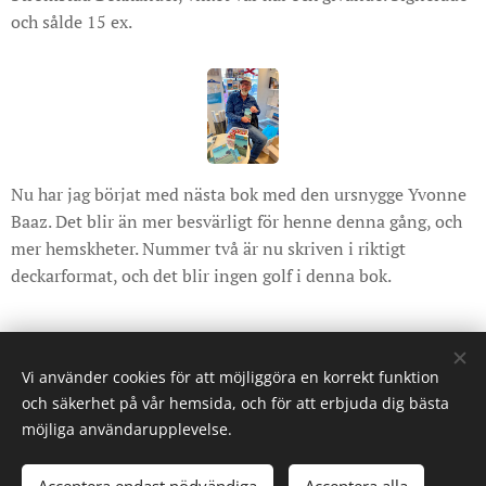
och sålde 15 ex.
Nu har jag börjat med nästa bok med den ursnygge Yvonne
Baaz. Det blir än mer besvärligt för henne denna gång, och
mer hemskheter. Nummer två är nu skriven i riktigt
deckarformat, och det blir ingen golf i denna bok.
Share
Vi använder cookies för att möjliggöra en korrekt funktion
och säkerhet på vår hemsida, och för att erbjuda dig bästa
möjliga användarupplevelse.
© 2022 Stig Simonsson. Alla rättigheter reserverade.